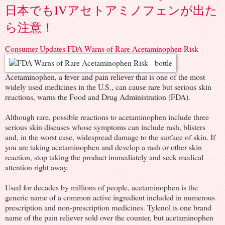
日本でもIVアセトアミノフェンが出た
ら注意！
Consumer Updates FDA Warns of Rare Acetaminophen Risk
Acetaminophen, a fever and pain reliever that is one of the most
widely used medicines in the U.S., can cause rare but serious skin
reactions, warns the Food and Drug Administration (FDA).
Although rare, possible reactions to acetaminophen include three
serious skin diseases whose symptoms can include rash, blisters
and, in the worst case, widespread damage to the surface of skin. If
you are taking acetaminophen and develop a rash or other skin
reaction, stop taking the product immediately and seek medical
attention right away.
Used for decades by millions of people, acetaminophen is the
generic name of a common active ingredient included in numerous
prescription and non-prescription medicines. Tylenol is one brand
name of the pain reliever sold over the counter, but acetaminophen