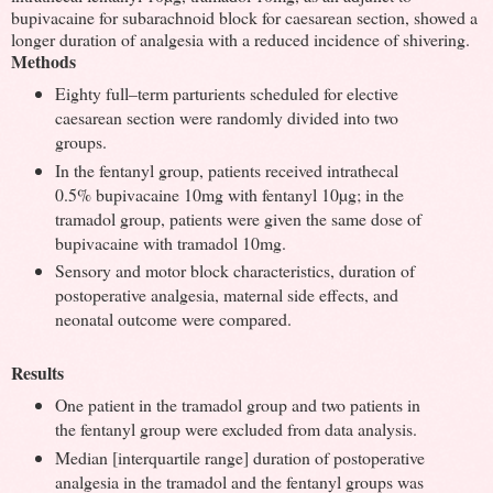
bupivacaine for subarachnoid block for caesarean section, showed a
longer duration of analgesia with a reduced incidence of shivering.
Methods
Eighty full–term parturients scheduled for elective
caesarean section were randomly divided into two
groups.
In the fentanyl group, patients received intrathecal
0.5% bupivacaine 10mg with fentanyl 10µg; in the
tramadol group, patients were given the same dose of
bupivacaine with tramadol 10mg.
Sensory and motor block characteristics, duration of
postoperative analgesia, maternal side effects, and
neonatal outcome were compared.
Results
One patient in the tramadol group and two patients in
the fentanyl group were excluded from data analysis.
Median [interquartile range] duration of postoperative
analgesia in the tramadol and the fentanyl groups was