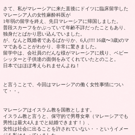
さて、私がマレーシアに来た直後にドイツに臨床留学した
マレーシア人の女性麻酔科医が
1
年弱の留学を終え、先日マレーシアに帰国しました。
普段スカーフをかぶっていて年齢不詳だったこともあり、
独身だとばかり思い込んでいました。
が、なんと既婚者であるばかりか、
6
人
(!!!! 16
歳〜
3
歳
)
のマ
マであることがわかり、非常に驚きました。
留学中は、会社員のだんな様がマレーシアに残り、ベビー
シッターと子供達の面倒をみてくれていたとのこと。
日本ではほぼ考えられませんよね！
と言うことで、今回はマレーシアの働く女性事情につい
て・・。
マレーシアはイスラム教を国教とします。
イスラム教と言うと、保守的で男尊女卑（マレーシアでも
男性は最大
4
人までと結婚できます！）、
女性は社会に出ることを許されていない・・というイメー