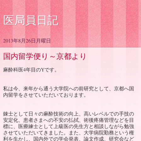
医局員日記
2013年8月26日月曜日
国内留学便り～京都より
麻酔科医4
年目の
Y
です。
私は今、来年から通う大学院への前研究として、京都へ国
内留学をさせていただいております。
錬士として日々の麻酔技術の向上、高いレベルでの手技の
安定化、患者さまへの不安の払拭、術後疼痛管理などを目
標に、医療練士として上級医の先生方と相談しながら勉強
させていただいてきました。また、大学病院勤務という権
利を生かし、国内外での学会発表、論文作成、研究会など