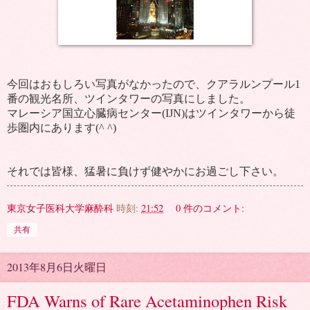
今回はおもしろい写真がなかったので、クアラルンプール
1
番の観光名所、ツインタワーの写真にしました。
マレーシア国立心臓病センター
(IJN)
はツインタワーから徒
歩圏内にあります
(^ ^)
それでは皆様、猛暑に負けず健やかにお過ごし下さい。
東京女子医科大学麻酔科
時刻:
21:52
0 件のコメント:
共有
2013年8月6日火曜日
FDA Warns of Rare Acetaminophen Risk