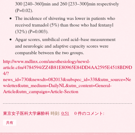
300 [240–360]min and 260 [233–300]min respectively
(P=0.02).
The incidence of shivering was lower in patients who
received tramadol (5%) than those who had fentanyl
(32%) (P=0.003).
Apgar scores, umbilical cord acid–base measurement
and neurologic and adaptive capacity scores were
comparable between the two groups.
http://www.mdlinx.com/anesthesiology/newsl-
article.cfm/4784594/ZZ4B81E80965E84DD4AA2595E4518BD9D
4/?
news_id=730&newsdt=082013&subspec_id=338&utm_source=Ne
wsletter&utm_medium=DailyNL&utm_content=General-
Article&utm_campaign=Article-Section
東京女子医科大学麻酔科
時刻:
0:51
0 件のコメント:
共有