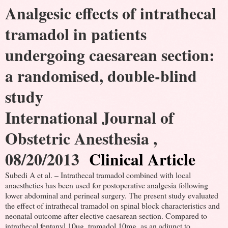
Analgesic effects of intrathecal
tramadol in patients
undergoing caesarean section:
a randomised, double-blind
study
International Journal of
Obstetric Anesthesia ,
08/20/2013
Clinical Article
Subedi A et al. – Intrathecal tramadol combined with local
anaesthetics has been used for postoperative analgesia following
lower abdominal and perineal surgery. The present study evaluated
the effect of intrathecal tramadol on spinal block characteristics and
neonatal outcome after elective caesarean section. Compared to
intrathecal fentanyl 10µg, tramadol 10mg, as an adjunct to