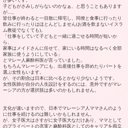
が多いです。
子どもがさみしがらないのかなぁ、と思うこともあります
が
…
。
皆仕事が終わると一目散に帰宅し、同僚と食事に行ったり
飲みに行ったりはほとんどしません
(
お酒を飲まないイスラ
ム教徒でなくても
)
。
「仕事をしていて子どもと一緒に過ごせる時間が短いか
ら、
家事はメイドさんに任せて、家にいる時間はなるべく全部
家族に使うようにしている」
とマレー人麻酔科医が言っていました。
もちろんマレーシアにも、出産後仕事を辞めたりパートを
選ぶ女性もいます。
が、その割合は日本に比べるとかなり少ないようです。
女性医師が自分の人生設計をするのには、意外ですがマレ
ーシアの方が選択肢は多いのかもしれません。
文化が違いますので、日本でマレーシア人ママさんのよう
に仕事を続けるのは難しいかもしれません。
が、女子医大はさすがに女子医大なだけあり、ママとして
のプライベートの充実と麻酔科医としてのキャリアを両立