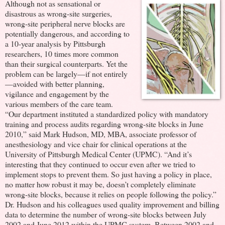
Although not as sensational or
disastrous as wrong-site surgeries,
wrong-site peripheral nerve blocks are
potentially dangerous, and according to
a 10-year analysis by Pittsburgh
researchers, 10 times more common
than their surgical counterparts. Yet the
problem can be largely—if not entirely
—avoided with better planning,
vigilance and engagement by the
various members of the care team.
“Our department instituted a standardized policy with mandatory
training and process audits regarding wrong-site blocks in June
2010,” said Mark Hudson, MD, MBA, associate professor of
anesthesiology and vice chair for clinical operations at the
University of Pittsburgh Medical Center (UPMC). “And it’s
interesting that they continued to occur even after we tried to
implement stops to prevent them. So just having a policy in place,
no matter how robust it may be, doesn’t completely eliminate
wrong-site blocks, because it relies on people following the policy.”
Dr. Hudson and his colleagues used quality improvement and billing
data to determine the number of wrong-site blocks between July
2002 and June 2012 within the UPMC system. Between 2002 and