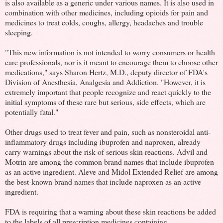
is also available as a generic under various names. It is also used in
combination with other medicines, including opioids for pain and
medicines to treat colds, coughs, allergy, headaches and trouble
sleeping.
"This new information is not intended to worry consumers or health
care professionals, nor is it meant to encourage them to choose other
medications," says Sharon Hertz, M.D., deputy director of FDA's
Division of Anesthesia, Analgesia and Addiction. "However, it is
extremely important that people recognize and react quickly to the
initial symptoms of these rare but serious, side effects, which are
potentially fatal."
Other drugs used to treat fever and pain, such as nonsteroidal anti-
inflammatory drugs including ibuprofen and naproxen, already
carry warnings about the risk of serious skin reactions. Advil and
Motrin are among the common brand names that include ibuprofen
as an active ingredient. Aleve and Midol Extended Relief are among
the best-known brand names that include naproxen as an active
ingredient.
FDA is requiring that a warning about these skin reactions be added
to the labels of all prescription medicines containing