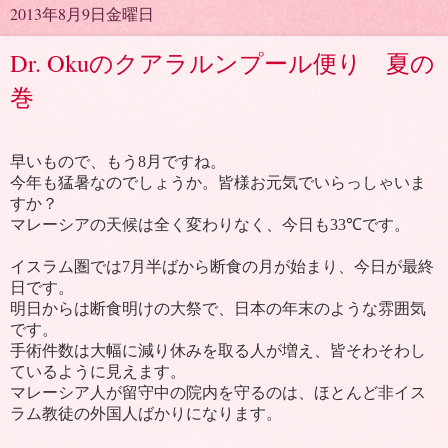
2013年8月9日金曜日
Dr. Okuのクアラルンプール便り 夏の
巻
早いもので、もう
8
月ですね。
今年も猛暑なのでしょうか。皆様お元気でいらっしゃいま
すか？
マレーシアの天候は全く変わりなく、今日も
33℃
です。
イスラム圏では
7
月半ばから断食の月が始まり、今日が最終
日です。
明日からは断食明けの大祭で、日本の年末のような雰囲気
です。
手術件数は大幅に減り休みを取る人が増え、皆そわそわし
ているように見えます。
マレーシア人が留守中の院内を守るのは、ほとんど非イス
ラム教徒の外国人ばかりになります。