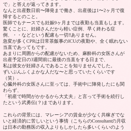
で」と答えが返ってきます。
なんと出産数日前〜陣発まで働き、出産後は
1
〜
2
ヶ月で復
帰するとのこと。
医師でもナースでも妊娠
9
ヶ月までは夜勤も当直もします。
驚くことに、妊婦さんだから軽い症例、早く終わる症
例、・・などという配慮も一切
‼
ありません。
急変が多く
CPR
は日常茶飯事の
ICU
の夜勤や、全く眠れない
当直であってもです。
あまりに周囲からの配慮がないため、麻酔科の女医さんが
出産予定日の
3
週間前に最後の当直をする日まで、
私は彼女が妊婦さんであることを知りませんでした。
ずいぶんふくよかな人だな〜と思っていたくらいです
（笑）。
心臓外科の女医さんに至っては、手術中に陣発したにも関
わらず、
「初産で時間がかかるから大丈夫」と言って手術を続行し
たという武勇伝
(
？
)
まであります。
これらの背景には、マレーシアの賃金が少なく共稼ぎでな
いと経済的に苦しいという事情（こちらの
Consultant
の月収
は日本の勤務医の収入よりもしかしたら多いくらいのよう