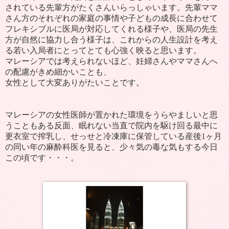
されている先輩方がたくさんいらっしゃいます。先輩ママ
さん方のそれぞれの家庭の事情や子どもの成長に合わせて
フレキシブルに医局が対応してくれる様子や、医局の先生
方が自然に協力し合う様子は、これからの人生設計を考え
る若い入局者にとってとても心強く映ると思います。
マレーシアでは考えられないほど、妊婦さんやママさんへ
の配慮がきめ細かいことも、
女性として大変ありがたいことです。
マレーシアの女性医師が置かれた環境をうらやましいと思
うこともある反面、眠れない当直で院内を駆け回る最中に
更衣室で搾乳し、せっせと冷凍庫に保管している産後
1
ヶ月
の同い年の麻酔科医を見ると、少々気の毒な気もする今日
この頃です・・・。