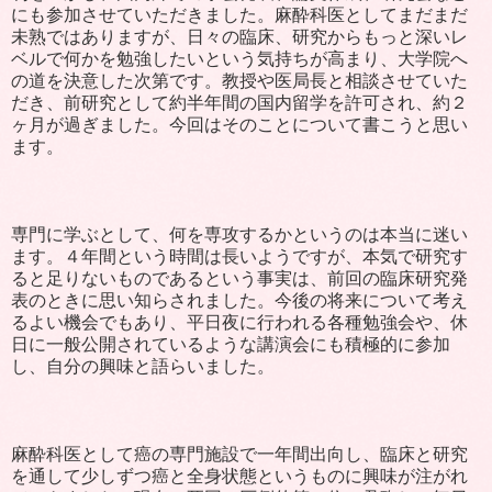
にも参加させていただきました。麻酔科医としてまだまだ
未熟ではありますが、日々の臨床、研究からもっと深いレ
ベルで何かを勉強したいという気持ちが高まり、大学院へ
の道を決意した次第です。教授や医局長と相談させていた
だき、前研究として約半年間の国内留学を許可され、約２
ヶ月が過ぎました。今回はそのことについて書こうと思い
ます。
専門に学ぶとして、何を専攻するかというのは本当に迷い
ます。４年間という時間は長いようですが、本気で研究す
ると足りないものであるという事実は、前回の臨床研究発
表のときに思い知らされました。今後の将来について考え
るよい機会でもあり、平日夜に行われる各種勉強会や、休
日に一般公開されているような講演会にも積極的に参加
し、自分の興味と語らいました。
麻酔科医として癌の専門施設で一年間出向し、臨床と研究
を通して少しずつ癌と全身状態というものに興味が注がれ