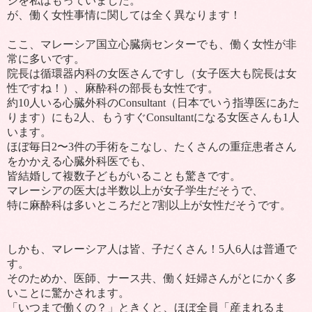
ジを私はもっていました。
が、働く女性事情に関しては全く異なります！
ここ、マレーシア国立心臓病センターでも、働く女性が非
常に多いです。
院長は循環器内科の女医さんですし（女子医大も院長は女
性ですね！）、麻酔科の部長も女性です。
約
10
人いる心臓外科の
Consultant
（日本でいう指導医にあた
ります）にも
2
人、もうすぐ
Consultant
になる女医さんも
1
人
います。
ほぼ毎日
2
〜
3
件の手術をこなし、たくさんの重症患者さん
をかかえる心臓外科医でも、
皆結婚して複数子どもがいることも驚きです。
マレーシアの医大は半数以上が女子学生だそうで、
特に麻酔科は多いところだと
7
割以上が女性だそうです。
しかも、マレーシア人は皆、子だくさん！
5
人
6
人は普通で
す。
そのためか、医師、ナース共、働く妊婦さんがとにかく多
いことに驚かされます。
「いつまで働くの？」ときくと、ほぼ全員「産まれるま