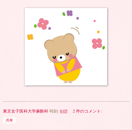
東京女子医科大学麻酔科
時刻:
0:05
2 件のコメント:
共有