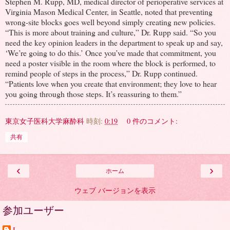
Stephen M. Rupp, MD, medical director of perioperative services at
Virginia Mason Medical Center, in Seattle, noted that preventing
wrong-site blocks goes well beyond simply creating new policies.
“This is more about training and culture,” Dr. Rupp said. “So you
need the key opinion leaders in the department to speak up and say,
‘We’re going to do this.’ Once you’ve made that commitment, you
need a poster visible in the room where the block is performed, to
remind people of steps in the process,” Dr. Rupp continued.
“Patients love when you create that environment; they love to hear
you going through those steps. It’s reassuring to them.”
東京女子医科大学麻酔科
時刻:
0:19
0 件のコメント:
共有
‹
›
ホーム
ウェブ バージョンを表示
参加ユーザー
I