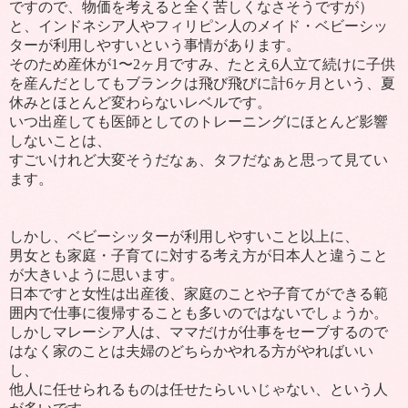
ですので、物価を考えると全く苦しくなさそうですが）
と、インドネシア人やフィリピン人のメイド・ベビーシッ
ターが利用しやすいという事情があります。
そのため産休が
1
〜
2
ヶ月ですみ、たとえ
6
人立て続けに子供
を産んだとしてもブランクは飛び飛びに計
6
ヶ月という、夏
休みとほとんど変わらないレベルです。
いつ出産しても医師としてのトレーニングにほとんど影響
しないことは、
すごいけれど大変そうだなぁ、タフだなぁと思って見てい
ます。
しかし、ベビーシッターが利用しやすいこと以上に、
男女とも家庭・子育てに対する考え方が日本人と違うこと
が大きいように思います。
日本ですと女性は出産後、家庭のことや子育てができる範
囲内で仕事に復帰することも多いのではないでしょうか。
しかしマレーシア人は、ママだけが仕事をセーブするので
はなく家のことは夫婦のどちらかやれる方がやればいい
し、
他人に任せられるものは任せたらいいじゃない、という人