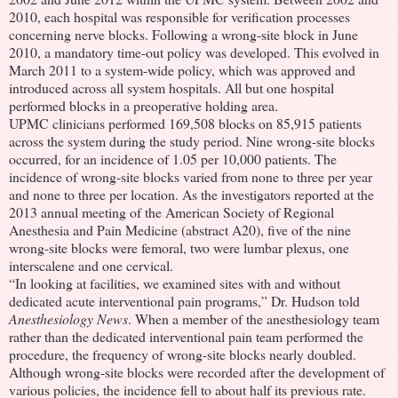
2010, each hospital was responsible for verification processes
concerning nerve blocks. Following a wrong-site block in June
2010, a mandatory time-out policy was developed. This evolved in
March 2011 to a system-wide policy, which was approved and
introduced across all system hospitals. All but one hospital
performed blocks in a preoperative holding area.
UPMC clinicians performed 169,508 blocks on 85,915 patients
across the system during the study period. Nine wrong-site blocks
occurred, for an incidence of 1.05 per 10,000 patients. The
incidence of wrong-site blocks varied from none to three per year
and none to three per location. As the investigators reported at the
2013 annual meeting of the American Society of Regional
Anesthesia and Pain Medicine (abstract A20), five of the nine
wrong-site blocks were femoral, two were lumbar plexus, one
interscalene and one cervical.
“In looking at facilities, we examined sites with and without
dedicated acute interventional pain programs,” Dr. Hudson told
Anesthesiology News
. When a member of the anesthesiology team
rather than the dedicated interventional pain team performed the
procedure, the frequency of wrong-site blocks nearly doubled.
Although wrong-site blocks were recorded after the development of
various policies, the incidence fell to about half its previous rate.