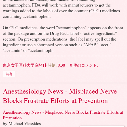
acetaminophen. FDA will work with manufacturers to get the
warnings added to the labels of over-the-counter (OTC) medicines
containing acetaminophen.
On OTC medicines, the word "acetaminophen" appears on the front
of the package and on the Drug Facts label's "active ingredients"
section. On prescription medications, the label may spell out the
ingredient or use a shortened version such as "APAP," "acet,"
"acetamin" or "acetaminoph."
東京女子医科大学麻酔科
時刻:
0:38
0 件のコメント:
共有
Anesthesiology News - Misplaced Nerve
Blocks Frustrate Efforts at Prevention
Anesthesiology News - Misplaced Nerve Blocks Frustrate Efforts at
Prevention
by Michael Vlessides