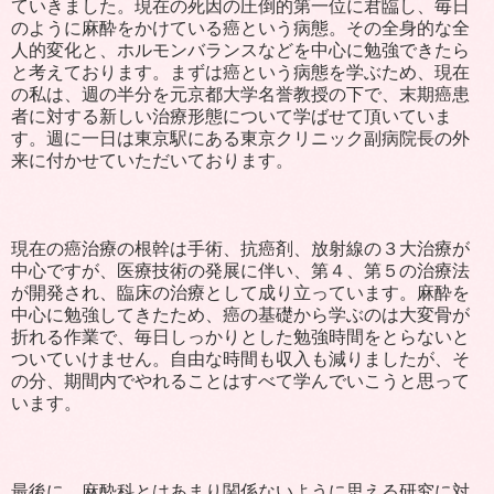
ていきました。現在の死因の圧倒的第一位に君臨し、毎日
のように麻酔をかけている癌という病態。その全身的な全
人的変化と、ホルモンバランスなどを中心に勉強できたら
と考えております。まずは癌という病態を学ぶため、現在
の私は、週の半分を元京都大学名誉教授の下で、末期癌患
者に対する新しい治療形態について学ばせて頂いていま
す。週に一日は東京駅にある東京クリニック副病院長の外
来に付かせていただいております。
現在の癌治療の根幹は手術、抗癌剤、放射線の３大治療が
中心ですが、医療技術の発展に伴い、第４、第５の治療法
が開発され、臨床の治療として成り立っています。麻酔を
中心に勉強してきたため、癌の基礎から学ぶのは大変骨が
折れる作業で、毎日しっかりとした勉強時間をとらないと
ついていけません。自由な時間も収入も減りましたが、そ
の分、
期間内でやれることはすべて学んでいこうと思って
います。
最後に、麻酔科とはあまり関係ないように思える研究に対