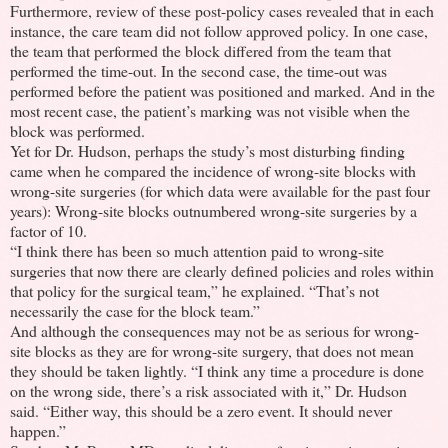
Furthermore, review of these post-policy cases revealed that in each
instance, the care team did not follow approved policy. In one case,
the team that performed the block differed from the team that
performed the time-out. In the second case, the time-out was
performed before the patient was positioned and marked. And in the
most recent case, the patient’s marking was not visible when the
block was performed.
Yet for Dr. Hudson, perhaps the study’s most disturbing finding
came when he compared the incidence of wrong-site blocks with
wrong-site surgeries (for which data were available for the past four
years): Wrong-site blocks outnumbered wrong-site surgeries by a
factor of 10.
“I think there has been so much attention paid to wrong-site
surgeries that now there are clearly defined policies and roles within
that policy for the surgical team,” he explained. “That’s not
necessarily the case for the block team.”
And although the consequences may not be as serious for wrong-
site blocks as they are for wrong-site surgery, that does not mean
they should be taken lightly. “I think any time a procedure is done
on the wrong side, there’s a risk associated with it,” Dr. Hudson
said. “Either way, this should be a zero event. It should never
happen.”